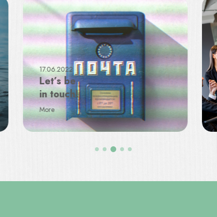
17.06.2022
Let’s be
in touch!
More